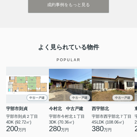
成約事例をもっと見る
よく見られている物件
POPULAR
中古一戸建
中古一戸建
中古一戸建
宇部市則貞
今村北 中古戸建
西宇部北
宇部市則貞２丁目
宇部市今村北１丁目
宇部市西宇部北７丁目
4DK (92.72㎡)
3DK (70.36㎡)
4SLDK (108.06㎡)
2
200
280
380
万円
万円
万円