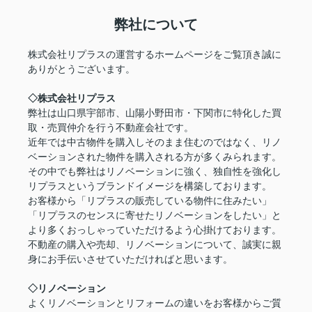
売却サイトは
こちら
弊社について
株式会社リプラスの運営するホームページをご覧頂き誠に
ありがとうございます。
2026.07.21
☆川添3丁目オススメ物件☆ リノベーション完
◇株式会社リプラス
成！！
弊社は山口県宇部市、山陽小野田市・下関市に特化した買
取・売買仲介を行う不動産会社です。
▽▽物件情報はこちら▽▽
近年では中古物件を購入しそのまま住むのではなく、リノ
ベーションされた物件を購入される方が多くみられます。
川添3丁目
その中でも弊社はリノベーションに強く、独自性を強化し
リプラスというブランドイメージを構築しております。
1798万円
お客様から「リプラスの販売している物件に住みたい」
物件詳細へ
「リプラスのセンスに寄せたリノベーションをしたい」と
より多くおっしゃっていただけるよう心掛けております。
不動産の購入や売却、リノベーションについて、誠実に親
身にお手伝いさせていただければと思います。
お電話でもお問合せも受け付けております！
お電話でのお問合せご希望の方はこちらへお電話くださ
◇リノベーション
い
よくリノベーションとリフォームの違いをお客様からご質