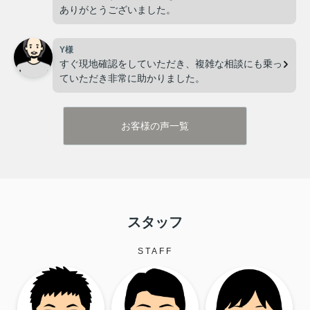
ありがとうございました。
2026.07.21
Y様
☆東須恵旭が丘！おすすめ物件☆ リノベーシ
すぐ現地確認をしていただき、複雑な相談にも乗っ
ョン中！！
ていただき非常に助かりました。
▽▽物件情報はこちら▽▽
東須恵旭が丘
お客様の声一覧
1698万円
物件詳細へ
スタッフ
STAFF
お電話でもお問合せも受け付けております！
お電話でのお問合せご希望の方はこちらへお電話くださ
い
0120-967-542