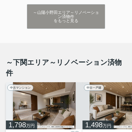
～山陽小野田エリア～リノベーショ
ン済物件
をもっと見る
～下関エリア～リノベーション済物
件
中古マンション
中古一戸建
1,798
1,498
万円
万円