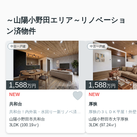
～山陽小野田エリア～リノベーショ
ン済物件
中古一戸建
中古一戸建
1,588
1,588
万円
万円
NEW
NEW
共和台
厚狭
共和台！内外装・水回り一新リノベ済みの3LDK！広い駐車場！
～リフ
山陽小野田市共和台
山陽小野田市大字厚狭
3LDK (100.19㎡)
3LDK (97.24㎡)