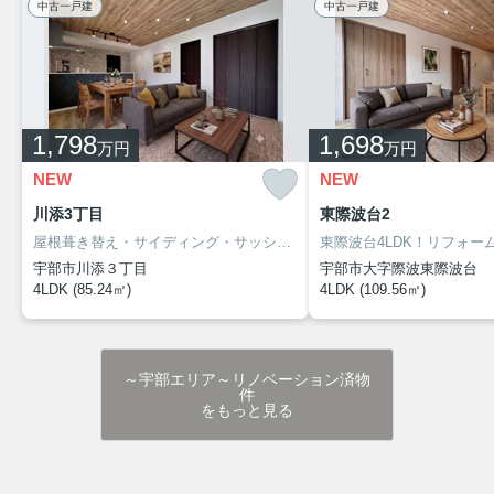
中古一戸建
中古一戸建
1,798
1,698
万円
万円
NEW
NEW
川添3丁目
東際波台2
屋根葺き替え・サイディング・サッシ交換で一新！内外装リフォーム済4LDK！
宇部市川添３丁目
宇部市大字際波東際波台
4LDK (85.24㎡)
4LDK (109.56㎡)
～宇部エリア～リノベーション済物
件
をもっと見る