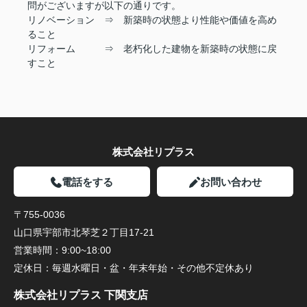
0120-967-542
問がございますが以下の通りです。
リノベーション ⇒ 新築時の状態より性能や価値を高め
リフォーム前、リフォーム中、リフォーム後、
ること
どのタイミングでもご内覧頂けます
リフォーム ⇒ 老朽化した建物を新築時の状態に戻
イメージとして他完成物件をご内覧頂くことも可能です
すこと
お気軽にお問い合わせください
宇部市・山陽小野田市・山口市・防府市の中古戸建、土
地探しは㈱リプラスへ！
株式会社リプラス
▽▽宇部市のリフォーム済物件
情報▽▽
宇部市リフォーム済物件一覧
電話をする
お問い合わせ
▽▽山陽小野田市のリフォーム済物件情報▽▽
〒755-0036
山陽小野田市リフォーム済物件
一覧
山口県宇部市北琴芝２丁目17-21
営業時間：
9:00~18:00
売却専用サイトもございます！
定休日：
毎週水曜日・盆・年末年始・その他不定休あり
宇部市・山陽小野田市・下関市・防府市・山口市
にて
株式会社リプラス 下関支店
不動産売却をご検討の方はぜひこちらからお問合せ下さ