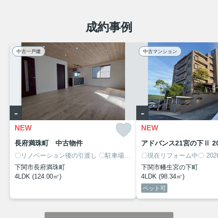
成約事例
中古一戸建
中古マンション
-
-
NEW
NEW
長府満珠町 中古物件
アドバンス21宮の下Ⅱ 2
〇リノベーション後の引渡し
〇駐車場加工後2台可
〇現在リフォーム中〇
〇高台にある4LDK
2026
下関市長府満珠町
下関市幡生宮の下町
4LDK (124.00㎡)
4LDK (98.34㎡)
ペット可