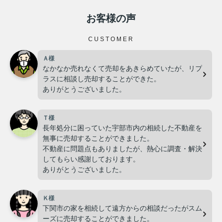
リフォーム前、リフォーム中、リフォーム後、
どのタイミングでもご内覧頂けます
お客様の声
イメージとして他完成物件をご内覧頂くことも可能です
お気軽にお問い合わせください
CUSTOMER
宇部市・山陽小野田市・山口市・防府市の中古戸建、土
Ａ様
地探しは㈱リプラスへ！
なかなか売れなくて売却をあきらめていたが、リプ
ラスに相談し売却することができた。
ありがとうございました。
▽▽宇部市のリフォーム済物件
情報▽▽
宇部市リフォーム済物件一覧
Ｔ様
長年処分に困っていた宇部市内の相続した不動産を
▽▽山陽小野田市のリフォーム済物件情報▽▽
無事に売却することができました。
山陽小野田市リフォーム済物件
一覧
不動産に問題点もありましたが、熱心に調査・解決
してもらい感謝しております。
ありがとうございました。
売却専用サイトもございます！
宇部市・山陽小野田市・下関市・防府市・山口市
にて
不動産売却をご検討の方はぜひこちらからお問合せ下さ
Ｋ様
い！
下関市の家を相続して遠方からの相談だったがスム
売却サイトは
こちら
ーズに売却することができました。