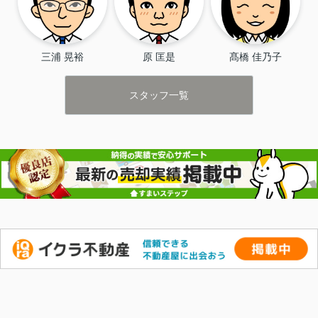
リフォーム前、リフォーム中、リフォーム後、
どのタイミングでもご内覧頂けます
イメージとして他完成物件をご内覧頂くことも可能です
三浦 晃裕
原 匡是
髙橋 佳乃子
お気軽にお問い合わせください
スタッフ一覧
宇部市・山陽小野田市・山口市・防府市の中古戸建、土
地探しは㈱リプラスへ！
▽▽宇部市のリフォーム済物件
情報▽▽
宇部市リフォーム済物件一覧
▽▽山陽小野田市のリフォーム済物件情報▽▽
山陽小野田市リフォーム済物件
一覧
売却専用サイトもございます！
宇部市・山陽小野田市・下関市・防府市・山口市
にて
不動産売却をご検討の方はぜひこちらからお問合せ下さ
い！