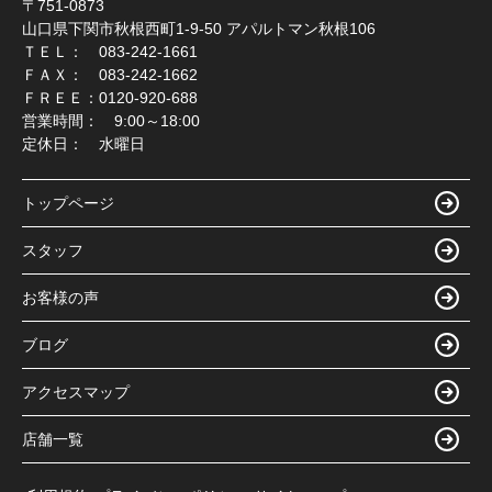
〒751-0873
い！
山口県下関市秋根西町1-9-50 アパルトマン秋根106
売却サイトは
こちら
ＴＥＬ： 083-242-1661
ＦＡＸ： 083-242-1662
ＦＲＥＥ：0120-920-688
2026.07.21
営業時間： 9:00～18:00
☆東際波台オススメ物件☆ リノベーション完
定休日： 水曜日
成！！
▽▽物件情報はこちら▽▽
トップページ
東際波台2
スタッフ
1698万円
お客様の声
物件詳細へ
ブログ
お電話でもお問合せも受け付けております！
アクセスマップ
お電話でのお問合せご希望の方はこちらへお電話くださ
い
店舗一覧
0120-967-542