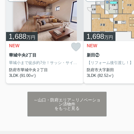
1,688
1,698
万円
万円
NEW
NEW
華城中央2丁目
新田②
華城小まで徒歩約7分！サッシ・サイディング施工済リノベ3LDK！
【リフォーム後引渡し！】
～
防府市華城中央２丁目
防府市大字新田
3LDK (91.00㎡)
3LDK (82.52㎡)
～山口・防府エリア～リノベーショ
ン済物件
をもっと見る