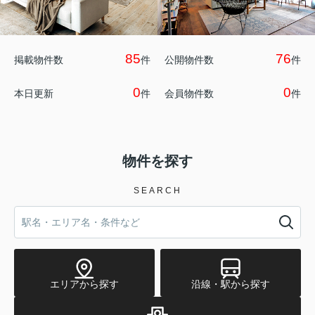
85
76
掲載物件数
件
公開物件数
件
0
0
本日更新
件
会員物件数
件
物件を探す
SEARCH
エリアから探す
沿線・駅から探す