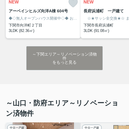
NEW
NEW
アーベインヒルズ向洋A棟 604号
長府浜浦町 一戸建て
◆◇無人オープンハウス開催中◇◆
お客様のみでの現地内覧が可能です！
☆★サッシ全交換★☆
まず
下関市向洋町２丁目
下関市長府浜浦町
3LDK (82.36㎡)
3LDK (91.08㎡)
～下関エリア～リノベーション済物
件
をもっと見る
～山口・防府エリア～リノベーショ
ン済物件
中古一戸建
中古一戸建