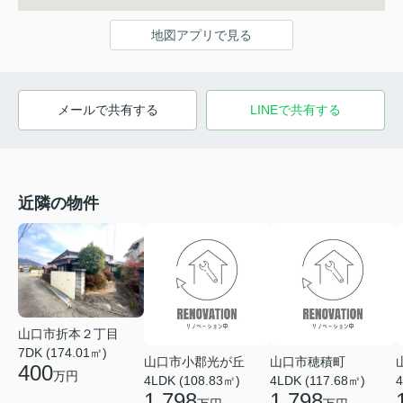
地図アプリで見る
メールで共有する
LINEで共有する
近隣の物件
山口市折本２丁目
7DK (174.01㎡)
山口市小郡光が丘
山口市穂積町
400
万円
4LDK (108.83㎡)
4LDK (117.68㎡)
4
1,798
1,798