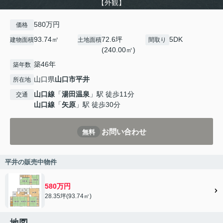
【外観】
580万円
価格
93.74㎡
72.6坪
5DK
建物面積
土地面積
間取り
(240.00㎡)
築46年
築年数
山口県
山口市
平井
所在地
山口線
「
湯田温泉
」駅 徒歩11分
交通
山口線
「
矢原
」駅 徒歩30分
お問い合わせ
無料
平井の販売中物件
580万円
28.35坪(93.74㎡)