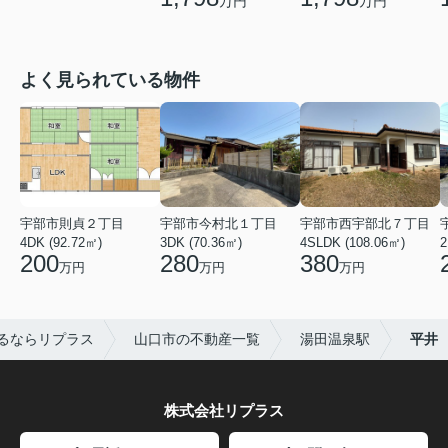
万円
万円
よく見られている物件
宇部市則貞２丁目
宇部市今村北１丁目
宇部市西宇部北７丁目
4DK (92.72㎡)
3DK (70.36㎡)
4SLDK (108.06㎡)
2
200
280
380
万円
万円
万円
るならリプラス
山口市の不動産一覧
湯田温泉駅
平井
株式会社リプラス