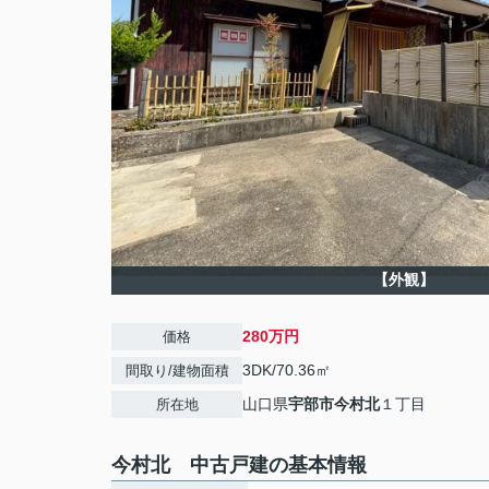
【外観】
280万円
価格
3DK/70.36㎡
間取り/建物面積
山口県
宇部市
今村北
１丁目
所在地
今村北 中古戸建の基本情報