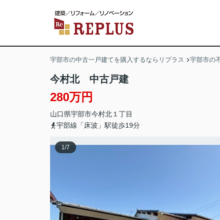
宇部市の中古一戸建てを購入するならリプラス
宇部市の
今村北 中古戸建
280万円
山口県
宇部市
今村北
１丁目
宇部線「床波」駅徒歩19分
1
/
7