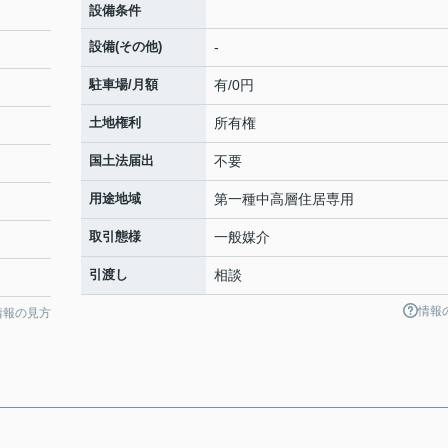
設備条件
設備(その他)
-
駐車場/月額
有/0円
土地権利
所有権
国土法届出
不要
用途地域
第一種中高層住居専用
取引態様
一般媒介
引渡し
相談
情報
情報の見方