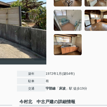
1972年1月(築54年)
築年
有
駐車
宇部線
「
床波
」駅 徒歩19分
交通
今村北 中古戸建の詳細情報