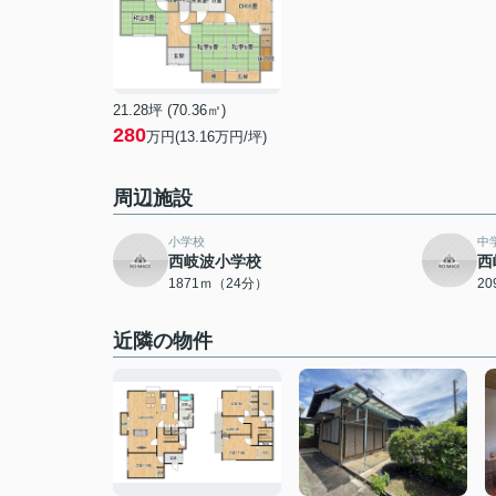
21.28坪 (70.36㎡)
280
万円(13.16万円/坪)
周辺施設
小学校
中
西岐波小学校
西
1871ｍ（24分）
2
近隣の物件