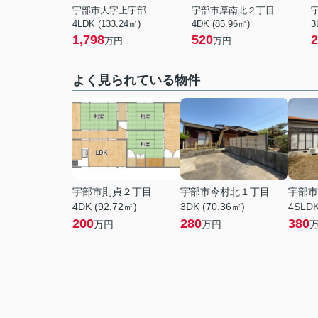
宇部市大字上宇部
宇部市厚南北２丁目
4LDK (133.24㎡)
4DK (85.96㎡)
3
1,798
520
2
万円
万円
よく見られている物件
宇部市則貞２丁目
宇部市今村北１丁目
宇部市
4DK (92.72㎡)
3DK (70.36㎡)
4SLDK
200
280
380
万円
万円