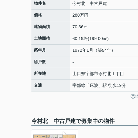
物件名
今村北 中古戸建
価格
280万円
建物面積
70.36㎡
土地面積
60.19坪(199.00㎡)
築年月
1972年1月（築54年）
総戸数
-
所在地
山口県
宇部市
今村北
１丁目
交通
宇部線
「
床波
」駅 徒歩19分
今村北 中古戸建で募集中の物件