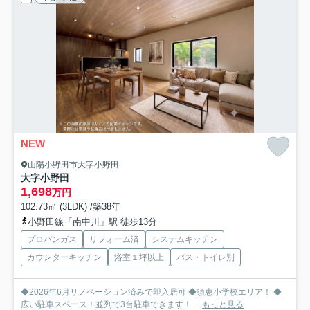
NEW
山陽小野田市大字小野田
大字小野田
1,698
万円
102.73㎡ (3LDK) /築38年
小野田線「南中川」駅 徒歩13分
プロパンガス
リフォーム済
システムキッチン
カウンターキッチン
浴室１坪以上
バス・トイレ別
◆2026年6月リノベーション済みで即入居可 ◆須恵小学校エリア！ ◆
広い駐車スペース！並列で3台駐車できます！ ...
もっと見る