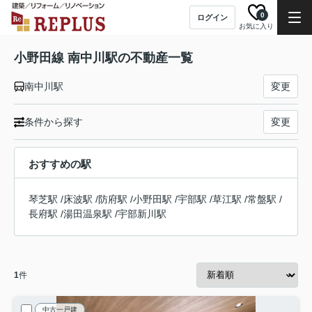
0
ログイン
お気に入り
小野田線 南中川駅の不動産一覧
南中川駅
変更
条件から探す
変更
おすすめの駅
琴芝駅
/
床波駅
/
防府駅
/
小野田駅
/
宇部駅
/
草江駅
/
常盤駅
/
長府駅
/
湯田温泉駅
/
宇部新川駅
1
件
中古一戸建