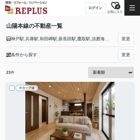
0
ログイン
お気に入り
山陽本線の不動産一覧
神戸駅,兵庫駅,和田岬駅,新長田駅,鷹取駅,須磨海浜公園駅,須磨駅,塩屋駅,垂水駅,舞子駅,朝霧駅,明石駅,西明石駅,大久保駅,魚住駅,土山駅,東加古川駅,加古川駅,宝殿駅,曽根駅,ひめじ別所駅,御着駅,東姫路駅,姫路駅,手柄山平和公園駅,英賀保駅,はりま勝原駅,網干駅,竜野駅,相生駅,有年駅,上郡駅,三石駅,吉永駅,和気駅,熊山駅,万富駅,瀬戸駅,上道駅,東岡山駅,高島駅,西川原駅,岡山駅,北長瀬駅,庭瀬駅,中庄駅,倉敷駅,西阿知駅,新倉敷駅,金光駅,鴨方駅,里庄駅,笠岡駅,大門駅,東福山駅,福山駅,備後赤坂駅,松永駅,東尾道駅,尾道駅,糸崎駅,三原駅,本郷駅,河内駅,入野駅,白市駅,西高屋駅,西条駅,寺家駅,八本松駅,瀬野駅,中野東駅,安芸中野駅,海田市駅,向洋駅,天神川駅,広島駅,新白島駅,横川駅,西広島駅,新井口駅,五日市駅,廿日市駅,宮内串戸駅,阿品駅,宮島口駅,前空駅,大野浦駅,玖波駅,大竹駅,和木駅,岩国駅,南岩国駅,藤生駅,通津駅,由宇駅,神代駅,大畠駅,柳井港駅,柳井駅,田布施駅,岩田駅,島田駅,光駅,下松駅,櫛ケ浜駅,徳山駅,新南陽駅,福川駅,戸田駅,富海駅,防府駅,大道駅,四辻駅,新山口駅,嘉川駅,本由良駅,厚東駅,宇部駅,小野田駅,厚狭駅,埴生駅,小月駅,長府駅,新下関駅,幡生駅,下関駅,門司駅
変更
条件から探す
変更
23
件
中古一戸建