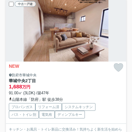
中古一戸建
NEW
防府市華城中央
華城中央2丁目
1,688
万円
91.00㎡ (3LDK) /築47年
山陽本線「防府」駅 徒歩38分
プロパンガス
リフォーム済
システムキッチン
バス・トイレ別
電気有
ディンプルキー
キッチン・お風呂・トイレ新品に交換済み！気持ちよく新生活を始めら