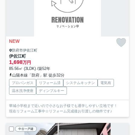
NEW
防府市伊佐江町
伊佐江町
1,698
万円
85.56㎡ (3LDK) /築52年
山陽本線「防府」駅 徒歩32分
プロパンガス
リフォーム済
システムキッチン
電気有
温水洗浄便座
ディンプルキー
華城小学校まで近いので小さなお子様でも通学しやすい立地です！
現在リフォーム工事中☆リフォーム完成後お引渡しの物件です♪
中古一戸建