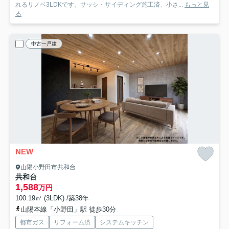
れるリノベ3LDKです。サッシ・サイディング施工済、小さ...
もっと見
る
中古一戸建
NEW
山陽小野田市共和台
共和台
1,588
万円
100.19㎡ (3LDK) /築38年
山陽本線「小野田」駅 徒歩30分
都市ガス
リフォーム済
システムキッチン