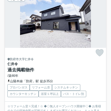
防府市大字仁井令
仁井令
過去掲載物件
/築46年
山陽本線「防府」駅 徒歩35分
プロパンガス
リフォーム済
システムキッチン
カウンターキッチン
浴室１坪以上
バス・トイレ別
☆リフォーム堂々完成！☆ ◆◇無人オープンハウス開催中◇◆ お客様
のみでの現地内覧が可能です！ まずはお電話ください♪ ...
もっと見る