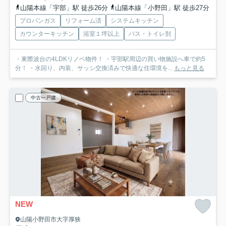
山陽本線「宇部」駅 徒歩26分
山陽本線「小野田」駅 徒歩27分
プロパンガス
リフォーム済
システムキッチン
カウンターキッチン
浴室１坪以上
バス・トイレ別
・東際波台の4LDKリノベ物件！ ・宇部駅周辺の買い物施設へ車で約5
分！ ・水回り、内装、サッシ交換済みで快適な住環境を...
もっと見る
中古一戸建
NEW
山陽小野田市大字厚狭