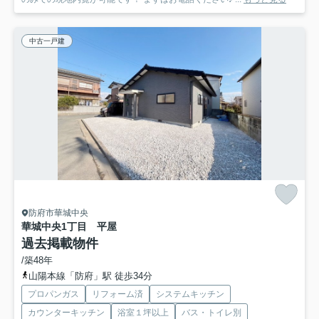
中古一戸建
防府市華城中央
華城中央1丁目 平屋
過去掲載物件
/築48年
山陽本線「防府」駅 徒歩34分
プロパンガス
リフォーム済
システムキッチン
カウンターキッチン
浴室１坪以上
バス・トイレ別