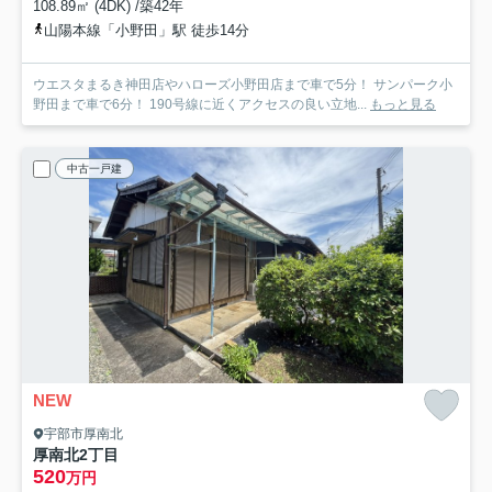
108.89㎡ (4DK) /築42年
山陽本線「小野田」駅 徒歩14分
ウエスタまるき神田店やハローズ小野田店まで車で5分！ サンパーク小
野田まで車で6分！ 190号線に近くアクセスの良い立地...
もっと見る
中古一戸建
NEW
宇部市厚南北
厚南北2丁目
520
万円