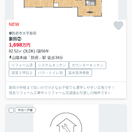
NEW
防府市大字新田
新田②
1,698
万円
82.52㎡ (3LDK) /築56年
山陽本線「防府」駅 徒歩34分
リフォーム済
システムキッチン
カウンターキッチン
浴室１坪以上
バス・トイレ別
温水洗浄便座
新田小学校まで近いので小さなお子様でも通学しやすい立地です！
現在リフォーム工事中☆リフォーム完成後お引渡しの物件です♪
中古一戸建