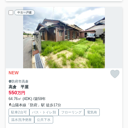
中古一戸建
NEW
防府市高倉
高倉 平屋
550
万円
64.76㎡ (4DK) /築59年
山陽本線「防府」駅 徒歩17分
駐車2台可
バス・トイレ別
フローリング
電気有
温水洗浄便座
公共下水