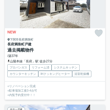
NEW
下関市長府満珠町
長府満珠町戸建
過去掲載物件
/築37年
山陽本線「長府」駅 徒歩27分
プロパンガス
リフォーム済
システムキッチン
カウンターキッチン
IHクッキングヒーター
浴室乾燥機
○リノベーション完成
○駐車場加工後3-4台可
○内覧予約受付中！！
中古一戸建