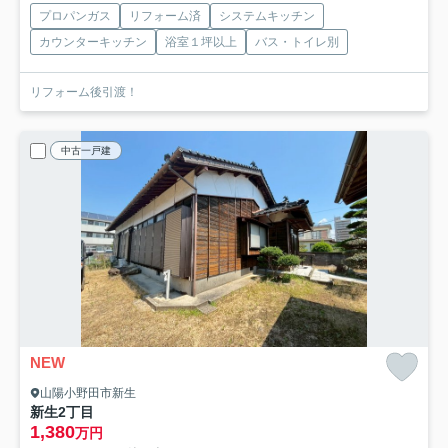
プロパンガス
リフォーム済
システムキッチン
カウンターキッチン
浴室１坪以上
バス・トイレ別
リフォーム後引渡！
中古一戸建
NEW
山陽小野田市新生
新生2丁目
1,380
万円