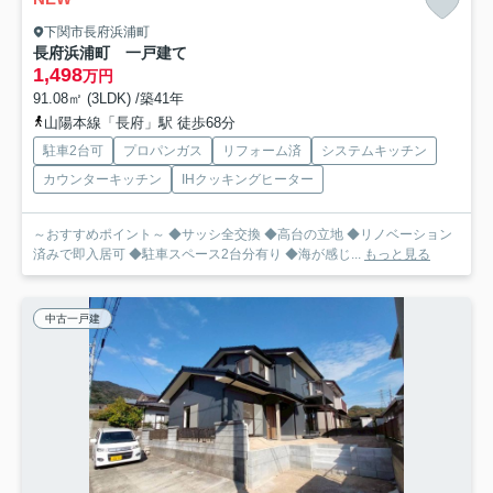
下関市長府浜浦町
長府浜浦町 一戸建て
1,498
万円
91.08㎡ (3LDK) /築41年
山陽本線「長府」駅 徒歩68分
駐車2台可
プロパンガス
リフォーム済
システムキッチン
カウンターキッチン
IHクッキングヒーター
～おすすめポイント～ ◆サッシ全交換 ◆高台の立地 ◆リノベーション
済みで即入居可 ◆駐車スペース2台分有り ◆海が感じ...
もっと見る
中古一戸建