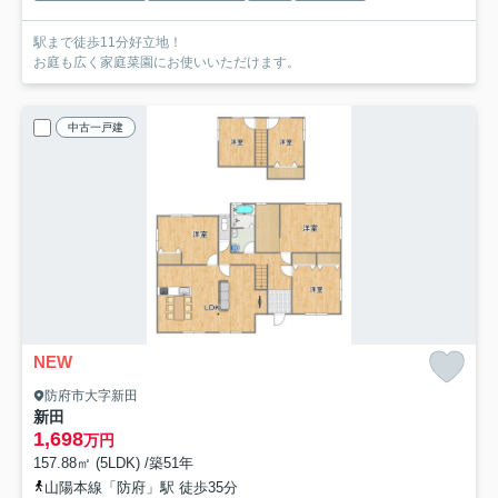
駅まで徒歩11分好立地！
お庭も広く家庭菜園にお使いいただけます。
中古一戸建
NEW
防府市大字新田
新田
1,698
万円
157.88㎡ (5LDK) /築51年
山陽本線「防府」駅 徒歩35分