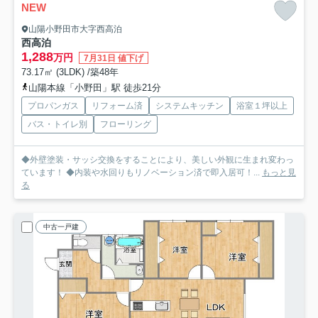
NEW
山陽小野田市大字西高泊
西高泊
1,288
万円
7月31日 値下げ
73.17㎡ (3LDK) /築48年
山陽本線「小野田」駅 徒歩21分
プロパンガス
リフォーム済
システムキッチン
浴室１坪以上
バス・トイレ別
フローリング
◆外壁塗装・サッシ交換をすることにより、美しい外観に生まれ変わっ
ています！ ◆内装や水回りもリノベーション済で即入居可！...
もっと見
る
中古一戸建