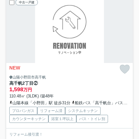
中古一戸建
NEW
山陽小野田市高千帆
高千帆2丁目②
1,598
万円
110.48㎡ (3LDK) /築48年
山陽本線「小野田」駅 徒歩31分
船鉄バス「高千帆台」バス停下車 徒歩4分
プロパンガス
リフォーム済
システムキッチン
カウンターキッチン
浴室１坪以上
バス・トイレ別
リフォーム後引渡！