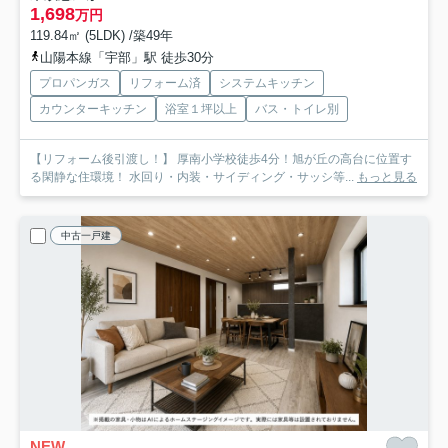
1,698
万円
119.84㎡ (5LDK) /築49年
山陽本線「宇部」駅 徒歩30分
プロパンガス
リフォーム済
システムキッチン
カウンターキッチン
浴室１坪以上
バス・トイレ別
【リフォーム後引渡し！】 厚南小学校徒歩4分！旭が丘の高台に位置す
る閑静な住環境！ 水回り・内装・サイディング・サッシ等...
もっと見る
中古一戸建
NEW