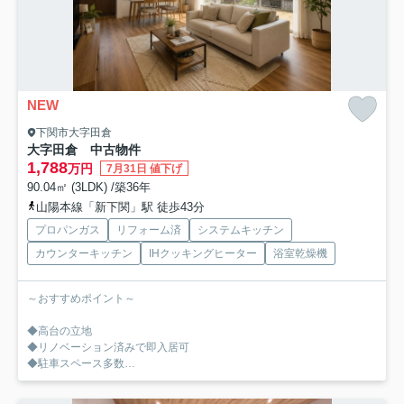
NEW
下関市大字田倉
大字田倉 中古物件
1,788
万円
7月31日 値下げ
90.04㎡ (3LDK) /築36年
山陽本線「新下関」駅 徒歩43分
プロパンガス
リフォーム済
システムキッチン
カウンターキッチン
IHクッキングヒーター
浴室乾燥機
～おすすめポイント～
◆高台の立地
◆リノベーション済みで即入居可
◆駐車スペース多数
◆閑静な住宅地