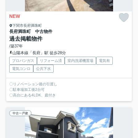
NEW
下関市長府満珠町
長府満珠町 中古物件
過去掲載物件
/築37年
山陽本線「長府」駅 徒歩28分
プロパンガス
リフォーム済
室内洗濯機置場
電気有
電気コンロ
公共下水
〇リノベーション後の引渡し
〇駐車場加工後2台可
〇高台にある4LDK、庭付き
中古一戸建