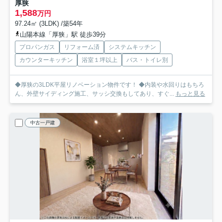
厚狭
1,588
万円
97.24㎡ (3LDK) /築54年
山陽本線「厚狭」駅 徒歩39分
プロパンガス
リフォーム済
システムキッチン
カウンターキッチン
浴室１坪以上
バス・トイレ別
◆厚狭の3LDK平屋リノベーション物件です！ ◆内装や水回りはもちろ
ん、外壁サイディング施工、サッシ交換もしてあり、すぐ...
もっと見る
中古一戸建