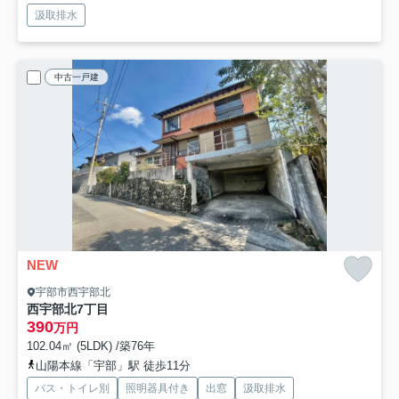
汲取排水
中古一戸建
NEW
宇部市西宇部北
西宇部北7丁目
390
万円
102.04㎡ (5LDK) /築76年
山陽本線「宇部」駅 徒歩11分
バス・トイレ別
照明器具付き
出窓
汲取排水