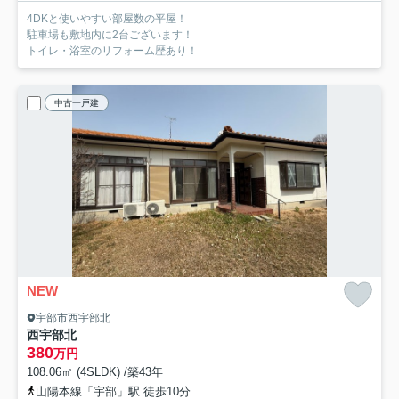
4DKと使いやすい部屋数の平屋！
駐車場も敷地内に2台ございます！
トイレ・浴室のリフォーム歴あり！
中古一戸建
NEW
宇部市西宇部北
西宇部北
380
万円
108.06㎡ (4SLDK) /築43年
山陽本線「宇部」駅 徒歩10分