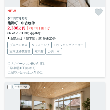
NEW
下関市熊野町
熊野町 中古物件
2,388
万円
7月31日 値下げ
86.94㎡ (3LDK) /築46年
山陽本線「新下関」駅 徒歩30分
プロパンガス
リフォーム済
IHクッキングヒーター
室内洗濯機置場
電気有
公共下水
〇リノベーション後の引渡し
〇駐車場加工後3台可
〇お問い合わせはお早めに
中古一戸建