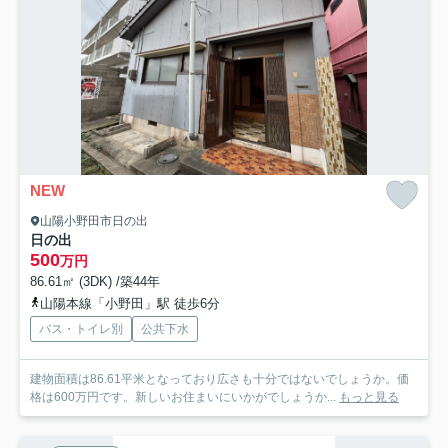
NEW
山陽小野田市日の出
日の出
500
万円
86.61㎡ (3DK) /築44年
山陽本線「小野田」駅 徒歩6分
バス・トイレ別
公共下水
建物面積は86.61平米となっており広さも十分ではないでしょうか。価
格は600万円です。新しいお住まいにいかがでしょうか...
もっと見る