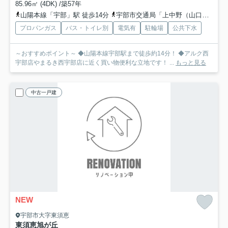
85.96㎡ (4DK) /築57年
山陽本線「宇部」駅 徒歩14分
宇部市交通局「上中野（山口県）」バス停下車 徒歩4分
プロパンガス
バス・トイレ別
電気有
駐輪場
公共下水
～おすすめポイント～ ◆山陽本線宇部駅まで徒歩約14分！ ◆アルク西
宇部店やまるき西宇部店に近く買い物便利な立地です！ ...
もっと見る
中古一戸建
NEW
宇部市大字東須恵
東須恵旭が丘