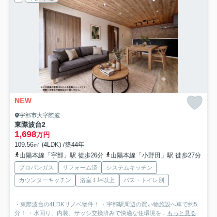
NEW
宇部市大字際波
東際波台2
1,698
万円
109.56㎡ (4LDK) /築44年
山陽本線「宇部」駅 徒歩26分
山陽本線「小野田」駅 徒歩27分
プロパンガス
リフォーム済
システムキッチン
カウンターキッチン
浴室１坪以上
バス・トイレ別
・東際波台の4LDKリノベ物件！ ・宇部駅周辺の買い物施設へ車で約5
分！ ・水回り、内装、サッシ交換済みで快適な住環境を...
もっと見る