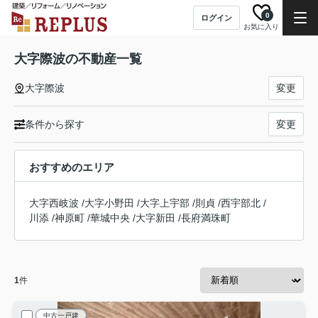
0
ログイン
お気に入り
大字際波の不動産一覧
大字際波
変更
条件から探す
変更
おすすめのエリア
大字西岐波
/
大字小野田
/
大字上宇部
/
則貞
/
西宇部北
/
川添
/
神原町
/
華城中央
/
大字新田
/
長府満珠町
1
件
中古一戸建