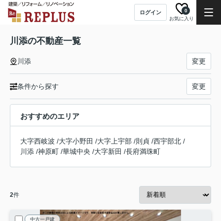
0
ログイン
お気に入り
川添の不動産一覧
川添
変更
条件から探す
変更
おすすめのエリア
大字西岐波
/
大字小野田
/
大字上宇部
/
則貞
/
西宇部北
/
川添
/
神原町
/
華城中央
/
大字新田
/
長府満珠町
2
件
中古一戸建