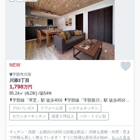
NEW
宇部市川添
川添3丁目
1,798
万円
85.24㎡ (4LDK) /築54年
宇部線「琴芝」駅 徒歩40分
宇部線「宇部新川」駅 徒歩45分
宇部
プロパンガス
リフォーム済
システムキッチン
カウンターキッチン
浴室１坪以上
バス・トイレ別
キッチン・洗面・お風呂の水回り設備は新品！ 内装も屋根・外壁・窓ま
で外観も美しく整えています！ すぐに快適な新生活が始め...
もっと見る