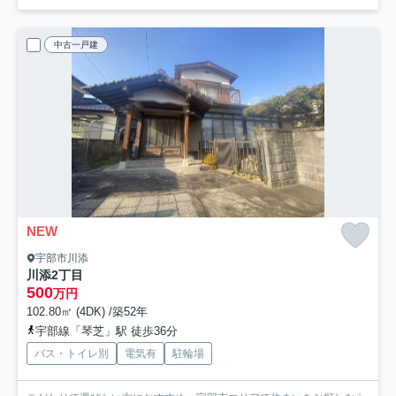
中古一戸建
NEW
宇部市川添
川添2丁目
500
万円
102.80㎡ (4DK) /築52年
宇部線「琴芝」駅 徒歩36分
バス・トイレ別
電気有
駐輪場