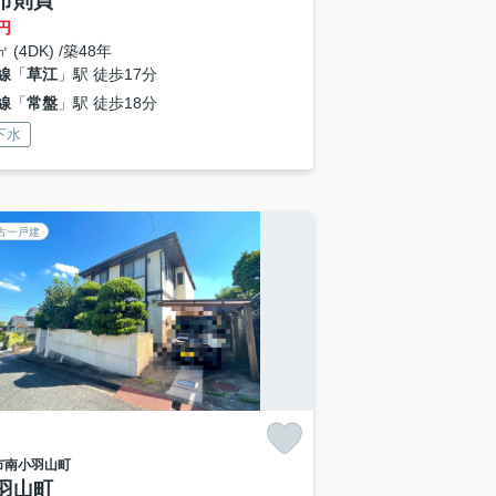
市則貞
円
㎡ (4DK) /築48年
線
「
草江
」駅 徒歩17分
線
「
常盤
」駅 徒歩18分
下水
古一戸建
市
南小羽山町
羽山町