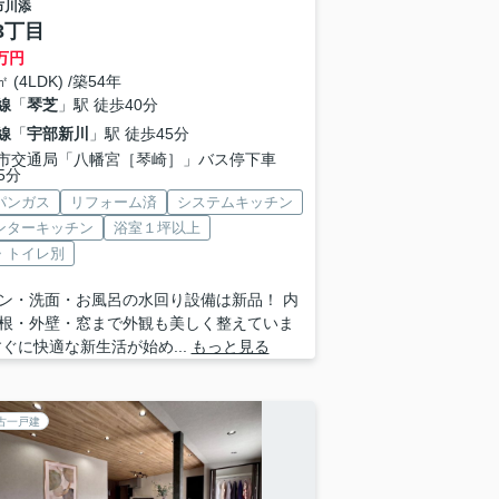
市
川添
3丁目
万円
㎡ (4LDK) /築54年
線
「
琴芝
」駅 徒歩40分
線
「
宇部新川
」駅 徒歩45分
市交通局「八幡宮［琴崎］」バス停下車
5分
パンガス
リフォーム済
システムキッチン
ンターキッチン
浴室１坪以上
・トイレ別
ン・洗面・お風呂の水回り設備は新品！ 内
根・外壁・窓まで外観も美しく整えていま
すぐに快適な新生活が始め...
もっと見る
古一戸建