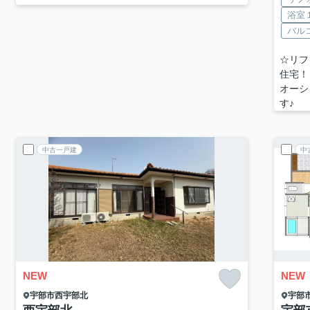
浴室
バル
☆リフ
住宅！
オーシ
す♪
中古一戸建
中
NEW
NEW
宇部市
西宇部北
宇部