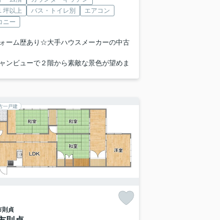
１坪以上
バス・トイレ別
エアコン
コニー
ォーム歴あり☆大手ハウスメーカーの中古
ャンビューで２階から素敵な景色が望めま
古一戸建
市
則貞