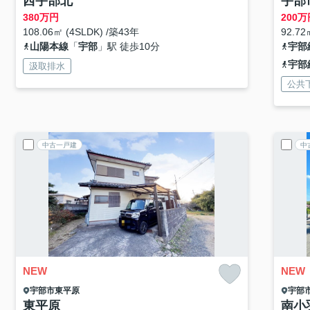
西宇部北
宇部
380
万円
200
万
108.06㎡ (4SLDK) /築43年
92.72
山陽本線
「
宇部
」駅 徒歩10分
宇部
宇部
汲取排水
公共
中古一戸建
中
NEW
NEW
宇部市
東平原
宇部
東平原
南小