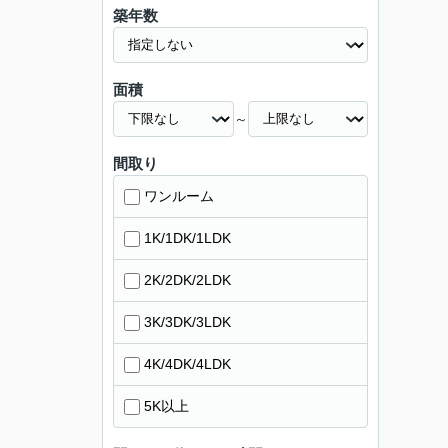
築年数
面積
～
間取り
ワンルーム
1K/1DK/1LDK
2K/2DK/2LDK
3K/3DK/3LDK
4K/4DK/4LDK
5K以上