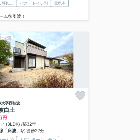
１坪以上
バス・トイレ別
電気有
ーム後引渡！
古一戸建
市
大字西岐波
波白土
万円
9㎡ (3LDK) /築32年
線
「
床波
」駅 徒歩22分
ォーム済
カウンターキッチン