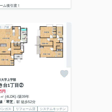
ーム後引渡！
古一戸建
市
大字上宇部
き台1丁目②
万円
4㎡ (4LDK) /築39年
線
「
琴芝
」駅 徒歩52分
パンガス
リフォーム済
システムキッチン