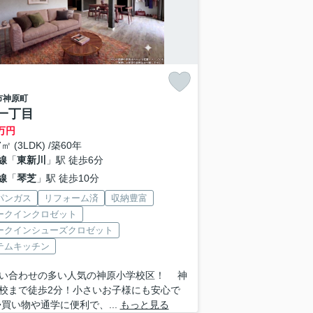
市
神原町
一丁目
万円
7㎡ (3LDK) /築60年
線
「
東新川
」駅 徒歩6分
線
「
琴芝
」駅 徒歩10分
パンガス
リフォーム済
収納豊富
ークインクロゼット
ークインシューズクロゼット
テムキッチン
い合わせの多い人気の神原小学校区！ 神
校まで徒歩2分！小さいお子様にも安心で
◆買い物や通学に便利で、...
もっと見る