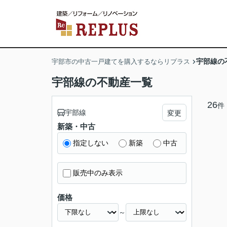
宇部線の
宇部市の中古一戸建てを購入するならリプラス
宇部線の不動産一覧
26
件
宇部線
変更
新築・中古
指定しない
新築
中古
販売中のみ表示
価格
～