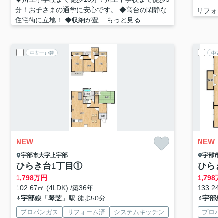
分！お子さまの通学に安心です。 ◆高台の閑静な
リフォ
住宅街に立地！ ◆収納が豊...
もっと見る
中古一戸建
中
NEW
NEW
宇部市
大字上宇部
宇部
ひらき台1丁目①
ひら
1,798
万円
1,798
102.67㎡ (4LDK) /築36年
133.2
宇部線
「
琴芝
」駅 徒歩50分
宇部
プロパンガス
リフォーム済
システムキッチン
プロ