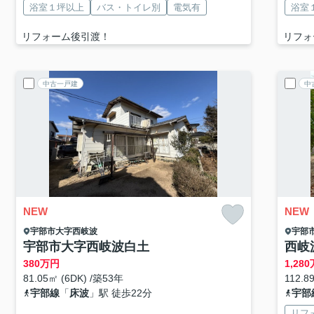
浴室１坪以上
バス・トイレ別
電気有
浴室
リフォーム後引渡！
リフォ
中古一戸建
中
NEW
NEW
宇部市
大字西岐波
宇部
宇部市大字西岐波白土
西岐
380
万円
1,280
81.05㎡ (6DK) /築53年
112.8
宇部線
「
床波
」駅 徒歩22分
宇部
リフ