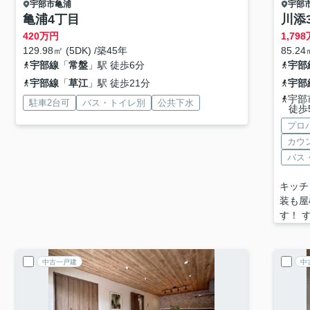
宇部市
亀浦
宇部
亀浦4丁目
川添
420
万円
1,798
129.98㎡ (5DK) /築45年
85.24
宇部線
「
常盤
」駅 徒歩6分
宇部
宇部線
「
草江
」駅 徒歩21分
宇部
宇部
駐車2台可
バス・トイレ別
公共下水
徒歩
プロ
カウ
バス
キッチ
装も屋
す！ 
中古一戸建
中