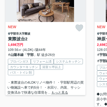
NEW
NEW
宇部市
大字際波
宇部
東際波台2
神原
1,698
万円
2,698
109.56㎡ (4LDK) /築44年
128.0
山陽本線
「
宇部
」駅 徒歩26分
宇部
宇部
プロパンガス
リフォーム済
システムキッチン
カウンターキッチン
浴室１坪以上
プロ
バス・トイレ別
ウォ
ウォ
・東際波台の4LDKリノベ物件！ ・宇部駅周辺の買
シス
い物施設へ車で約5分！ ・水回り、内装、サッシ
交換済みで快適な住環境を...
もっと見る
◆お問
原小学
す。 