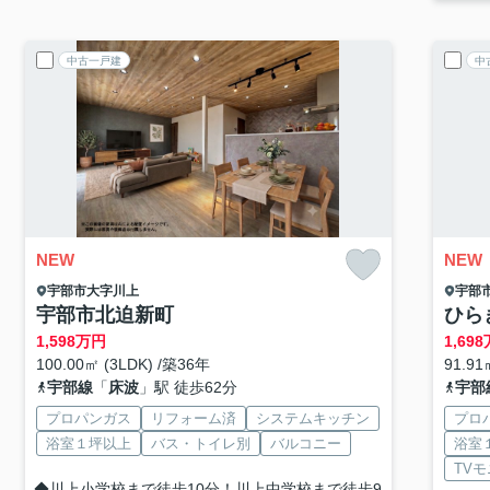
中古一戸建
中
NEW
NEW
宇部市
大字川上
宇部
宇部市北迫新町
ひら
1,598
万円
1,698
100.00㎡ (3LDK) /築36年
91.91
宇部線
「
床波
」駅 徒歩62分
宇部
プロパンガス
リフォーム済
システムキッチン
プロ
浴室１坪以上
バス・トイレ別
バルコニー
浴室
TV
◆川上小学校まで徒歩10分！川上中学校まで徒歩9