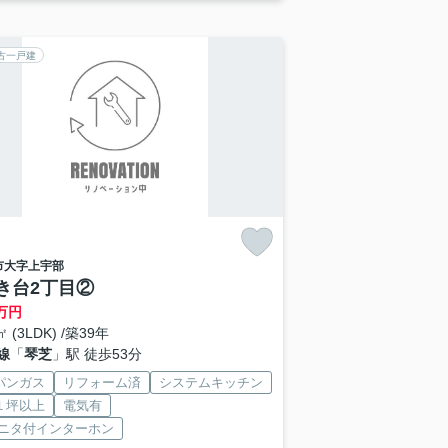
古一戸建
市
大字上宇部
き台2丁目②
万円
㎡ (3LDK) /築39年
線
「
琴芝
」駅 徒歩53分
パンガス
リフォーム済
システムキッチン
１坪以上
電気有
モニタ付インターホン