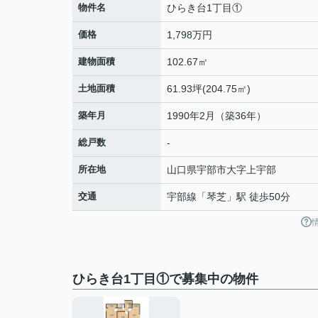
物件名
ひらき台1丁目①
価格
1,798万円
建物面積
102.67㎡
土地面積
61.93坪(204.75㎡)
築年月
1990年2月（築36年）
総戸数
-
所在地
山口県
宇部市
大字上宇部
交通
宇部線
「
琴芝
」駅 徒歩50分
ひらき台1丁目①で募集中の物件