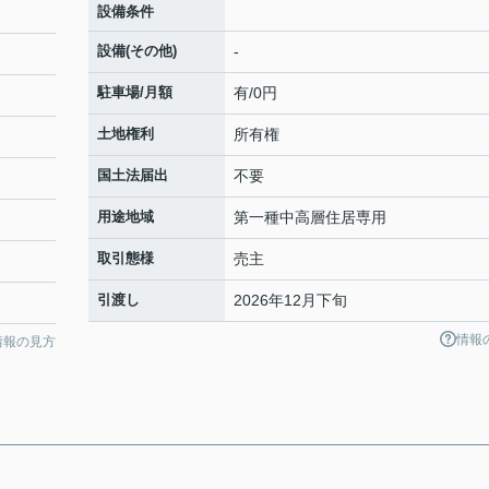
設備条件
設備(その他)
-
駐車場/月額
有/0円
土地権利
所有権
国土法届出
不要
用途地域
第一種中高層住居専用
取引態様
売主
引渡し
2026年12月下旬
情報
情報の見方