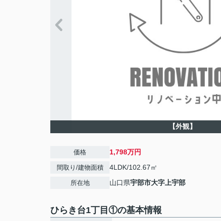
【外観】
1,798万円
価格
4LDK/102.67㎡
間取り/建物面積
山口県
宇部市
大字上宇部
所在地
ひらき台1丁目①の基本情報