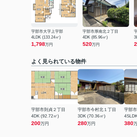
宇部市大字上宇部
宇部市厚南北２丁目
4LDK (133.24㎡)
4DK (85.96㎡)
3
1,798
520
2
万円
万円
よく見られている物件
宇部市則貞２丁目
宇部市今村北１丁目
宇部市
4DK (92.72㎡)
3DK (70.36㎡)
4SLDK
200
280
380
万円
万円