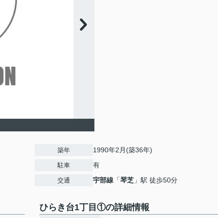
1990年2月(築36年)
築年
有
駐車
宇部線
「
琴芝
」駅 徒歩50分
交通
ひらき台1丁目①の詳細情報