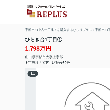
宇部市の中古一戸建てを購入するならリプラス
宇部市の
ひらき台1丁目①
1,798万円
山口県
宇部市
大字上宇部
宇部線「琴芝」駅徒歩50分
1
/
1