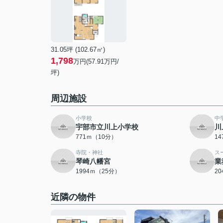
31.05坪 (102.67㎡)
1,798
万円(57.91万円/
坪)
周辺施設
小学校
中
宇部市立川上小学校
川
771ｍ（10分）
1
寺院・神社
ス
琴崎八幡宮
業
1994ｍ（25分）
2
近隣の物件