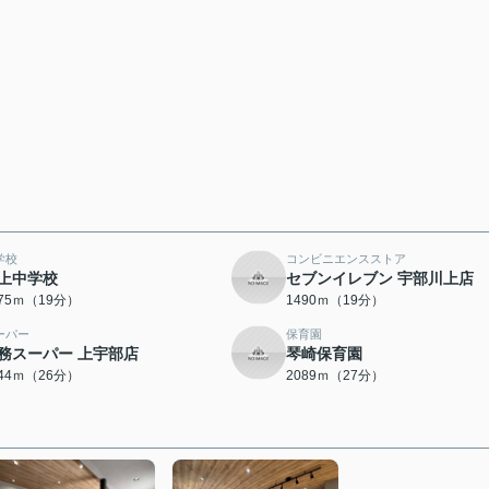
学校
コンビニエンスストア
上中学校
セブンイレブン 宇部川上店
475ｍ（19分）
1490ｍ（19分）
ーパー
保育園
務スーパー 上宇部店
琴崎保育園
044ｍ（26分）
2089ｍ（27分）