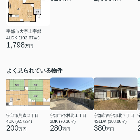
宇部市大字上宇部
4LDK (102.67㎡)
1,798
万円
よく見られている物件
宇部市則貞２丁目
宇部市今村北１丁目
宇部市西宇部北７丁目
4DK (92.72㎡)
3DK (70.36㎡)
4SLDK (108.06㎡)
2
200
280
380
万円
万円
万円