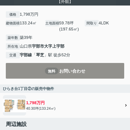
【外観】
1,798万円
価格
133.24㎡
59.78坪
4LDK
建物面積
土地面積
間取り
(197.65㎡)
築39年
築年数
山口県
宇部市
大字上宇部
所在地
宇部線
「
琴芝
」駅 徒歩52分
交通
お問い合わせ
無料
ひらき台1丁目②の販売中物件
1,798万円
40.30坪(133.24㎡)
周辺施設