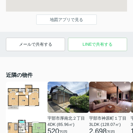
地図アプリで見る
メールで共有する
LINEで共有する
近隣の物件
宇部市厚南北２丁目
宇部市神原町１丁目
4DK (85.96㎡)
3LDK (128.07㎡)
3
520
2,698
万円
万円