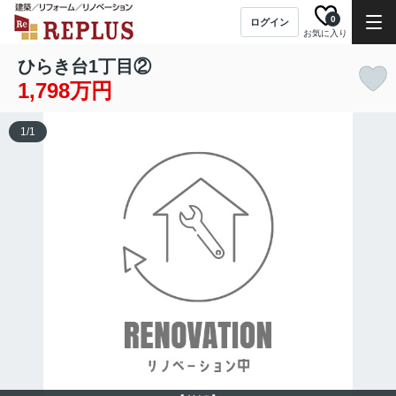
0
ログイン
お気に入り
ひらき台1丁目②
1,798万円
1
/
1